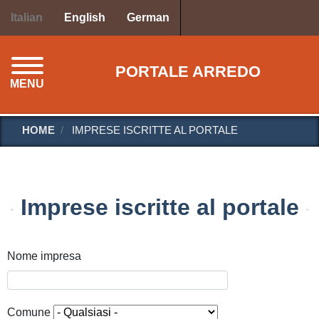
Salta
Italian
English
German
al
contenuto
principale
PORTALE ARREDO
MENU
HOME
IMPRESE ISCRITTE AL PORTALE
Imprese iscritte al portale
Nome impresa
Comune