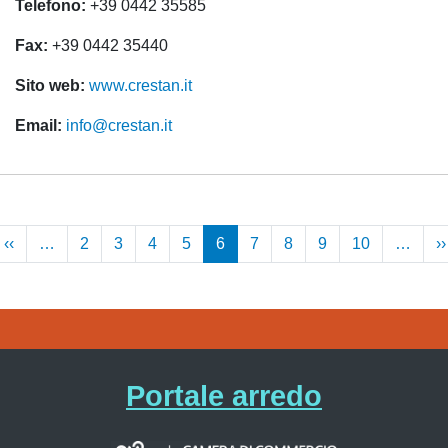
Telefono:
+39 0442 35585
Fax:
+39 0442 35440
Sito web:
www.crestan.it
Email:
info@crestan.it
Paginazione
‹‹
Pagina
…
2
3
4
5
6
7
8
9
10
…
››
ima
precedente
gina
Portale arredo