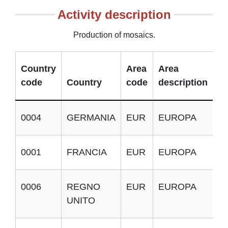
Activity description
Production of mosaics.
Country
Area
Area
code
Country
code
description
Im
0004
GERMANIA
EUR
EUROPA
E
0001
FRANCIA
EUR
EUROPA
E
0006
REGNO
EUR
EUROPA
E
UNITO