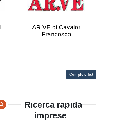
l
AR.VE di Cavaler
AS
Francesco
Complete list
Ricerca rapida
imprese