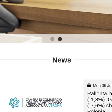
1
2
News
Mon 06 Jul
Rallenta l
(-1,8%). 
(-7,6%) ch
Polonia