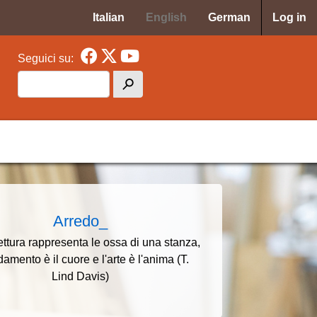
Menu p
Italian
English
German
Log in
Seguici su:
Search
h
cipale MAF
Arredo_
ettura rappresenta le ossa di una stanza,
damento è il cuore e l'arte è l'anima (T.
Lind Davis)