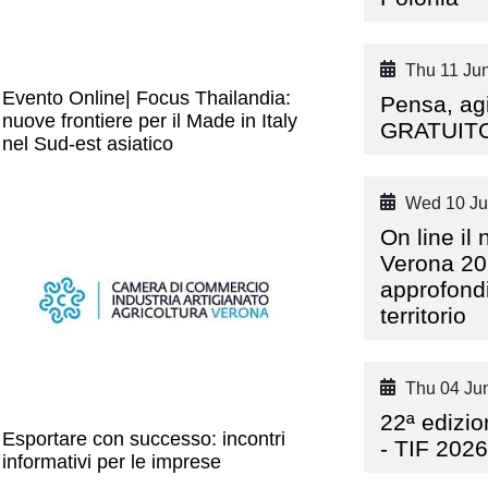
Thu 11 Jun
Evento Online| Focus Thailandia:
Pensa, ag
nuove frontiere per il Made in Italy
GRATUITO 
nel Sud-est asiatico
Wed 10 Ju
On line i
Verona 202
approfond
territorio
Thu 04 Jun
22ª edizi
Esportare con successo: incontri
- TIF 2026
informativi per le imprese