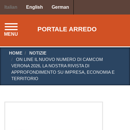
Salta
Italian
English
German
al
contenuto
principale
PORTALE ARREDO
MENU
HOME
NOTIZIE
ON LINE IL NUOVO NUMERO DI CAMCOM
VERONA 2026, LA NOSTRA RIVISTA DI
APPROFONDIMENTO SU IMPRESA, ECONOMIA E
TERRITORIO