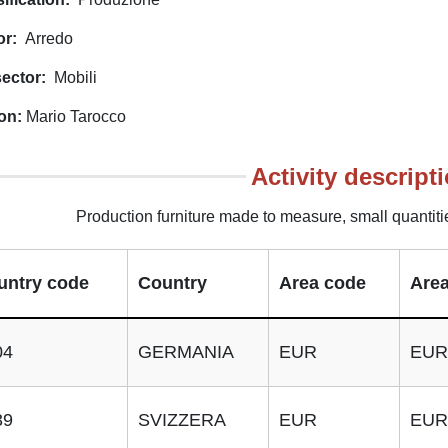
or
Arredo
ector
Mobili
on
Mario Tarocco
Activity descript
Production furniture made to measure, small quantiti
untry code
Country
Area code
Area
04
GERMANIA
EUR
EUR
39
SVIZZERA
EUR
EUR