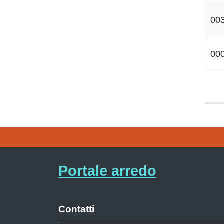
00
00
Portale arredo
Contatti