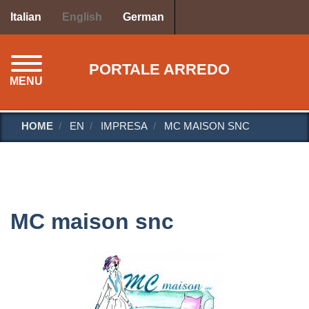
Skip
Italian
English
German
to
main
content
PORTALE ARREDO
MENU
HOME
EN
IMPRESA
MC MAISON SNC
MC maison snc