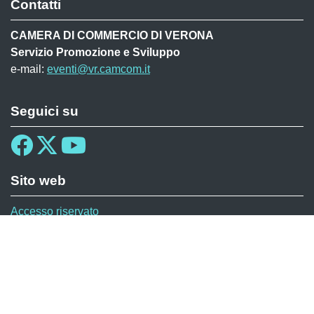
Contatti
CAMERA DI COMMERCIO DI VERONA
Servizio Promozione e Sviluppo
e-mail:
eventi@vr.camcom.it
Seguici su
Sito web
Accesso riservato
Menù privacy MAF
Cookie
Note legali
Privacy
© 2026 CAMERA DI COMMERCIO DI VERONA