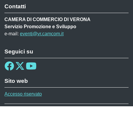
Contatti
CAMERA DI COMMERCIO DI VERONA
Servizio Promozione e Sviluppo
e-mail:
eventi@vr.camcom.it
Seguici su
Sito web
Accesso riservato
Menù privacy MAF
Cookie
Note legali
Privacy
© 2026 CAMERA DI COMMERCIO DI VERONA