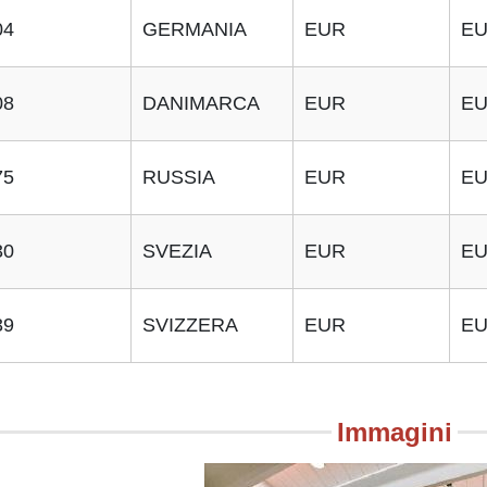
04
GERMANIA
EUR
E
08
DANIMARCA
EUR
E
75
RUSSIA
EUR
E
30
SVEZIA
EUR
E
39
SVIZZERA
EUR
E
Immagini