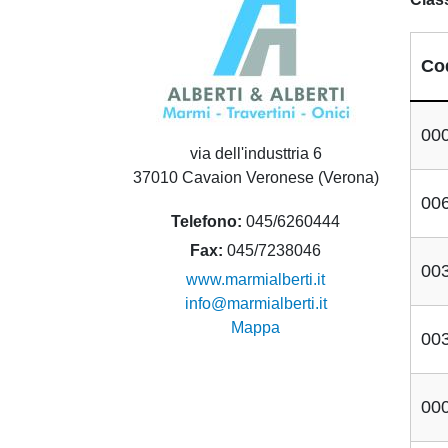
Co
00
via dell'industtria 6
37010 Cavaion Veronese (Verona)
00
Telefono
045/6260444
Fax
045/7238046
00
www.marmialberti.it
info@marmialberti.it
Mappa
00
00