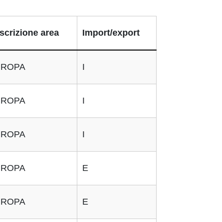
scrizione area
Import/export
UROPA
I
UROPA
I
UROPA
I
UROPA
E
UROPA
E