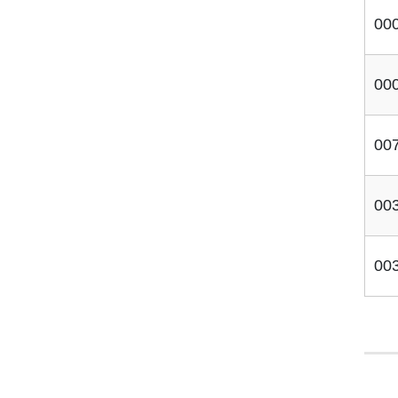
00
00
00
00
00