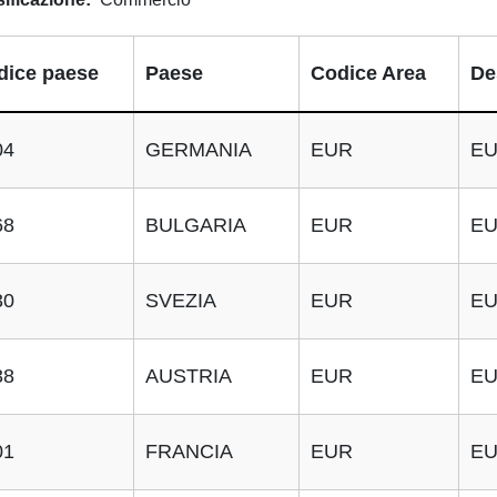
dice paese
Paese
Codice Area
De
04
GERMANIA
EUR
E
68
BULGARIA
EUR
E
30
SVEZIA
EUR
E
38
AUSTRIA
EUR
E
01
FRANCIA
EUR
E