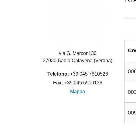
Co
via G. Marconi 30
37030 Badia Calavena (Verona)
00
Telefono
+39 045 7810526
Fax
+39 045 6510136
Mappa
00
00