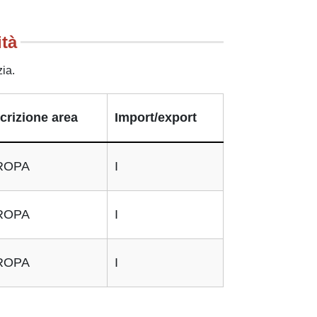
ità
zia.
crizione area
Import/export
ROPA
I
ROPA
I
ROPA
I