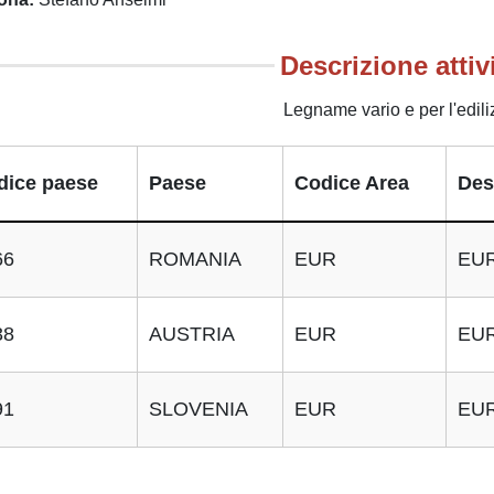
Descrizione attiv
Legname vario e per l'edili
dice paese
Paese
Codice Area
Des
66
ROMANIA
EUR
EU
38
AUSTRIA
EUR
EU
91
SLOVENIA
EUR
EU