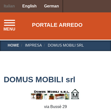
Salta
Italian
English
German
al
contenuto
principale
PORTALE ARREDO
MENU
HOME
IMPRESA
DOMUS MOBILI SRL
DOMUS MOBILI srl
via Bussè 29