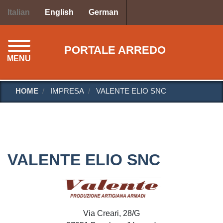
Salta
Italian
English
German
al
contenuto
principale
PORTALE ARREDO
MENU
HOME
IMPRESA
VALENTE ELIO SNC
VALENTE ELIO SNC
Via Creari, 28/G