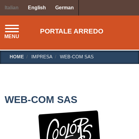
Salta
Italian
English
German
al
contenuto
principale
PORTALE ARREDO
MENU
HOME
IMPRESA
WEB-COM SAS
WEB-COM SAS