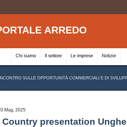
Salta
al
contenuto
principale
PORTALE ARREDO
Navigazione prin
Chi siamo
Il settore
Le imprese
Notizie
CONTRO SULLE OPPORTUNITÀ COMMERCIALI E DI SVILUPPO
20 Mag, 2025
Country presentation Ungher