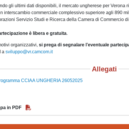
do gli ultimi dati disponibili, il mercato ungherese per Verona risu
n interscambio commerciale complessivo superiore agli 890 milio
razioni Servizio Studi e Ricerca della Camera di Commercio di
rtecipazione è libera e gratuita
.
otivi organizzativi,
si prega di segnalare l’eventuale parteci
l
a
sviluppo@vr.camcom.it
Allegati
rogramma CCIAA UNGHERIA 26052025
pa in PDF