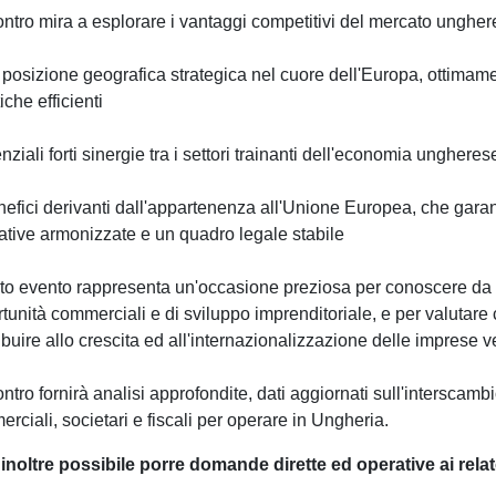
ontro mira a esplorare i vantaggi competitivi del mercato unghere
 posizione geografica strategica nel cuore dell'Europa, ottimame
iche efficienti
enziali forti sinergie tra i settori trainanti dell'economia unghere
enefici derivanti dall'appartenenza all'Unione Europea, che garant
tive armonizzate e un quadro legale stabile
o evento rappresenta un'occasione preziosa per conoscere da vic
tunità commerciali e di sviluppo imprenditoriale, e per valutar
ibuire allo crescita ed all'internazionalizzazione delle imprese v
ontro fornirà analisi approfondite, dati aggiornati sull'interscamb
rciali, societari e fiscali per operare in Ungheria.
inoltre possibile porre domande dirette ed operative ai relat