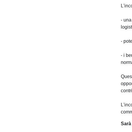
L'inc
- una
logist
- pot
- i b
norma
Quest
oppor
contr
L'inc
comme
Sarà 