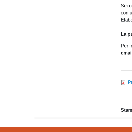
Secon
con u
Elabo
La pa
Per m
emai
P
Stam