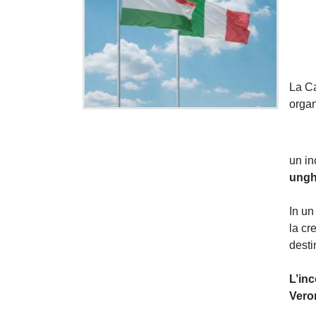
La Ca
orga
un in
ungh
In un
la cr
desti
L’inc
Vero