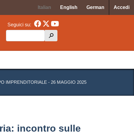
Menu p
Italian
English
German
Accedi
Seguici su:
Cerca
h
cipale MAF
 IMPRENDITORIALE - 26 MAGGIO 2025
ia: incontro sulle