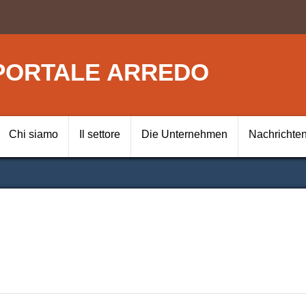
Direkt
zum
Inhalt
PORTALE ARREDO
Navigazione prin
Chi siamo
Il settore
Die Unternehmen
Nachrichte