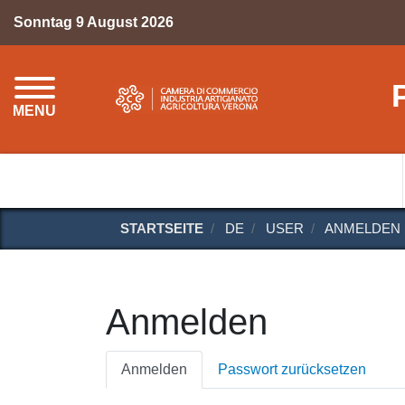
Sonntag 9 August 2026
MENU
STARTSEITE
DE
USER
ANMELDEN
Anmelden
Primäre
Anmelden
Passwort zurücksetzen
Reiter