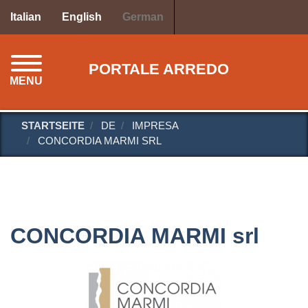
Direkt
Italian
English
German
zum
Inhalt
PORTALE ARREDO
MENU
STARTSEITE
DE
IMPRESA
CONCORDIA MARMI SRL
CONCORDIA MARMI srl