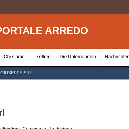
Direkt
zum
Inhalt
PORTALE ARREDO
Navigazione prin
Chi siamo
Il settore
Die Unternehmen
Nachrichte
GIUSEPPE SRL
l
ification
Commercio
Produzione