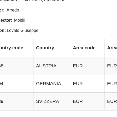
or
Arredo
ector
Mobili
on
Lovato Giuseppe
untry code
Country
Area code
Area
38
AUSTRIA
EUR
EUR
04
GERMANIA
EUR
EUR
39
SVIZZERA
EUR
EUR