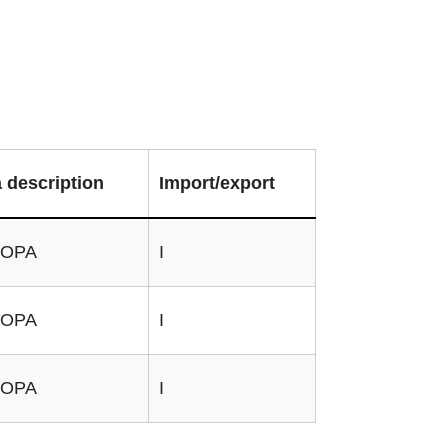
 description
Import/export
OPA
I
OPA
I
OPA
I