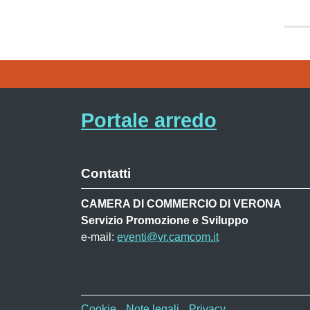
Portale arredo
Contatti
CAMERA DI COMMERCIO DI VERONA
Servizio Promozione e Sviluppo
e-mail:
eventi@vr.camcom.it
Menù privacy MAF
Cookie
Note legali
Privacy